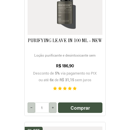
PURIFYING LEAVE IN 100 ML - NEW
Loção purificante e desintoxicante sem
enxágue
R$ 186,90
Desconto de
5%
via pagamento no PIX
ou até
6x
de
R$ 31,15
sem juros
Comprar