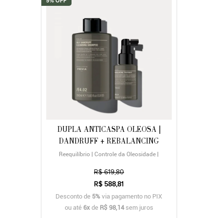
5% OFF
DUPLA ANTICASPA OLEOSA |
DANDRUFF + REBALANCING
Reequilíbrio | Controle da Oleosidade |
Purificação
R$ 619,80
R$ 588,81
Desconto de
5%
via pagamento no PIX
ou até
6x
de
R$ 98,14
sem juros