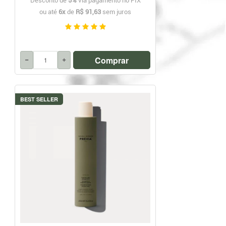
Desconto de
5%
via pagamento no PIX
ou até
6x
de
R$ 91,63
sem juros
Comprar
BEST SELLER