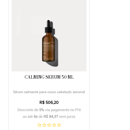
CALMING SERUM 50 ML
Sérum calmante para couro cabeludo sensível
R$ 506,20
Desconto de
5%
via pagamento no PIX
ou até
6x
de
R$ 84,37
sem juros