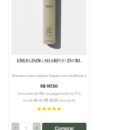
ENERGISING SHAMPOO 250 ML
Shampoo para cabelos frágeis com tendência à
queda
R$ 197,50
Desconto de
5%
via pagamento no PIX
ou até
6x
de
R$ 32,92
sem juros
Comprar