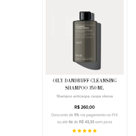
OILY DANDRUFF CLEANSING
SHAMPOO 350 ML
Shampoo anticaspa, caspa oleosa
R$ 260,00
Desconto de
5%
via pagamento no PIX
ou até
6x
de
R$ 43,33
sem juros