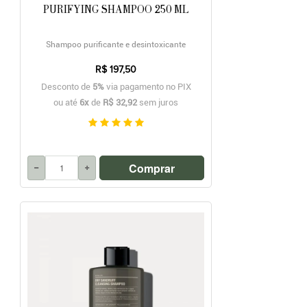
PURIFYING SHAMPOO 250 ML
Shampoo purificante e desintoxicante
R$ 197,50
Desconto de
5%
via pagamento no PIX
ou até
6x
de
R$ 32,92
sem juros
Comprar