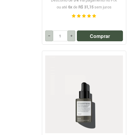
Desconto de
5%
via pagamento no PIX
ou até
6x
de
R$ 31,15
sem juros
Comprar