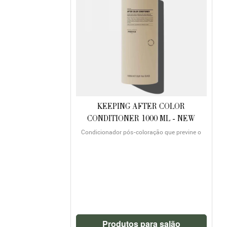
KEEPING AFTER COLOR
CONDITIONER 1000 ML - NEW
Condicionador pós-coloração que previne o
FORMULA
desbotamento e oxidação da cor
Produtos para salão