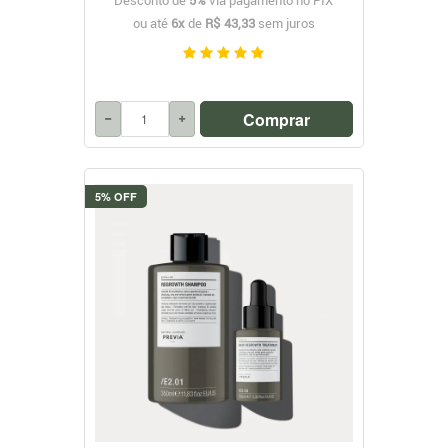
Desconto de
5%
via pagamento no PIX
ou até
6x
de
R$ 43,33
sem juros
Comprar
5% OFF