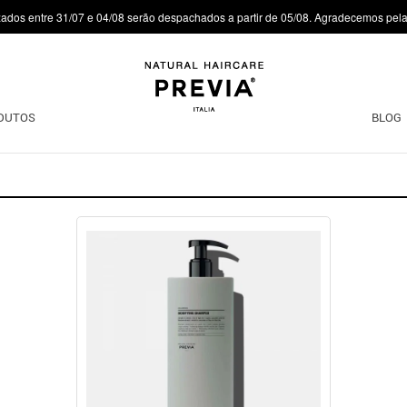
zados entre 31/07 e 04/08 serão despachados a partir de 05/08. Agradecemos pel
DUTOS
BLOG