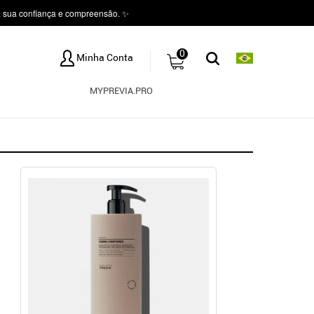
a sua confiança e compreensão. ✨
0
Minha Conta
MYPREVIA.PRO