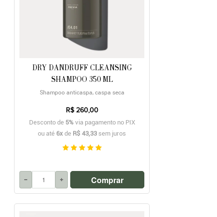
DRY DANDRUFF CLEANSING
SHAMPOO 350 ML
Shampoo anticaspa, caspa seca
R$ 260,00
Desconto de
5%
via pagamento no PIX
ou até
6x
de
R$ 43,33
sem juros
Comprar