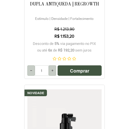
DUPLA ANTIQUEDA | REGROWTH
Estímulo | Densidade | Fortalecimento
R$ 1.213,90
R$ 1.153,20
Desconto de
5%
via pagamento no PIX
ou até
6x
de
R$ 192,20
sem juros
Comprar
NOVIDADE